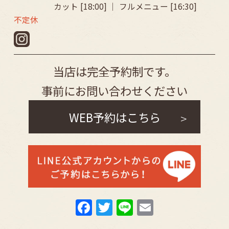
カット [18:00] ｜ フルメニュー [16:30]
不定休
当店は完全予約制です。
事前にお問い合わせください
WEB予約はこちら
F
T
Li
E
a
w
n
m