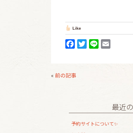
Like
F
T
Li
E
a
w
n
m
c
itt
e
ai
e
er
l
«
前の記事
b
o
o
最近
k
予約サイトについて✨️