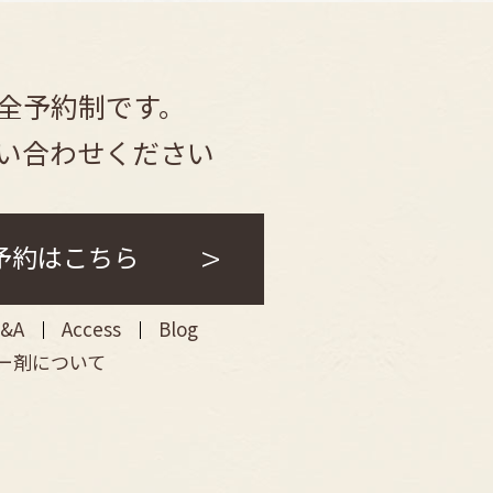
3年7月
(1)
3年6月
(1)
全予約制です。
3年3月
(2)
3年2月
(1)
い合わせください
3年1月
(1)
年12月
(1)
B予約はこちら
年10月
(1)
2年9月
(1)
&A
Access
Blog
2年8月
(2)
ー剤について
2年7月
(1)
2年6月
(2)
2年5月
(1)