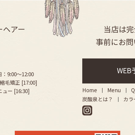
202
202
ビーヘアー
当店は完
202
202
事前にお問
202
2022
WE
2022
9:00〜12:00
毛矯正 [17:00]
202
Home
Menu
Q
ュー [16:30]
202
炭酸泉とは？
カラ
202
202
202