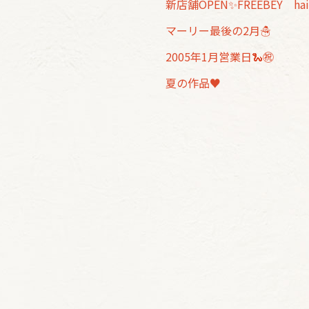
新店舗OPEN✨FREEBEY hai
マーリー最後の2月☃
2005年1月営業日🐍㊗️
夏の作品♥