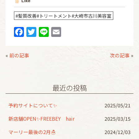
Like
#髪質改善#トリートメント#大崎市古川美容室
F
T
Li
E
a
w
n
m
c
itt
e
ai
«
前の記事
次の記事
»
e
er
l
b
o
最近の投稿
o
k
予約サイトについて✨️
2025/05/21
新店舗OPEN✨FREEBEY hair
2025/03/15
マーリー最後の2月☃
2024/12/03