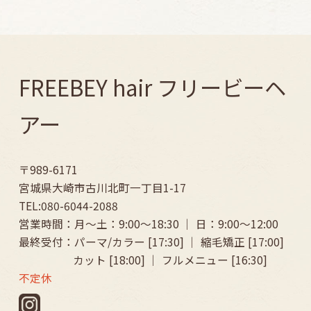
2024年3月
(1)
2024年1月
(1)
2023年12月
(3)
FREEBEY hair フリービーヘ
2023年11月
(1)
アー
2023年10月
(1)
2023年9月
(2)
〒989-6171
宮城県大崎市古川北町一丁目1-17
2023年8月
(2)
TEL:080-6044-2088
2023年7月
(1)
営業時間：月～土：9:00〜18:30 ｜ 日：9:00〜12:00
最終受付：パーマ/カラー [17:30] ｜ 縮毛矯正 [17:00]
2023年6月
(1)
カット [18:00] ｜ フルメニュー [16:30]
2023年3月
(2)
不定休
2023年2月
(1)